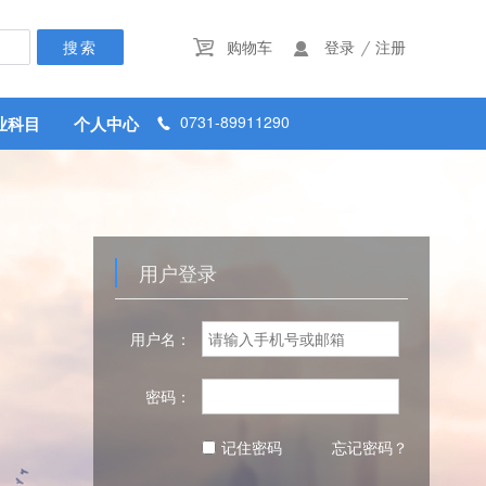
/
购物车
登录
注册


0731-89911290
业科目
个人中心

用户登录
用户名：
密码：
记住密码
忘记密码？