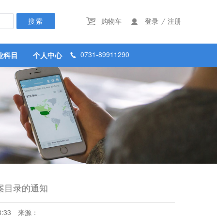
/
购物车
登录
注册


0731-89911290
业科目
个人中心

案目录的通知
3:33
来源：