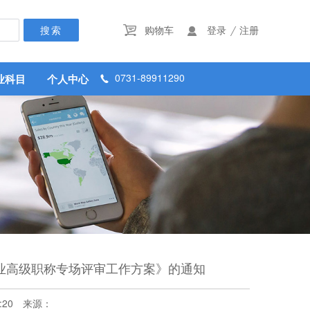
/
购物车
登录
注册


0731-89911290
业科目
个人中心

业高级职称专场评审工作方案》的通知
:20
来源：