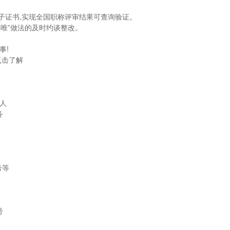
电子证书,实现全国职称评审结果可查询验证。
四唯”做法的及时约谈整改。
事!
点击了解
人
务
号等
号