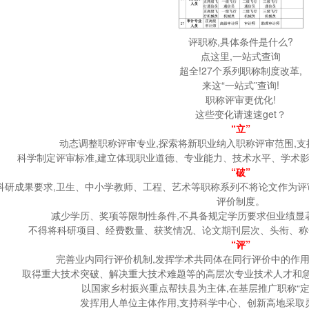
评职称,具体条件是什么?
点这里,一站式查询
超全!27个系列职称制度改革,
来这“一站式”查询!
职称评审更优化!
这些变化请速速get？
“立”
动态调整职称评审专业,探索将新职业纳入职称评审范围,
科学制定评审标准,建立体现职业道德、专业能力、技术水平、学术
“破”
科研成果要求,卫生、中小学教师、工程、艺术等职称系列不将论文作为评
评价制度。
减少学历、奖项等限制性条件,不具备规定学历要求但业绩显
不得将科研项目、经费数量、获奖情况、论文期刊层次、头衔、称
“评”
完善业内同行评价机制,发挥学术共同体在同行评价中的作
取得重大技术突破、解决重大技术难题等的高层次专业技术人才和急
以国家乡村振兴重点帮扶县为主体,在基层推广职称“定
发挥用人单位主体作用,支持科学中心、创新高地采取