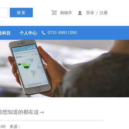
/
购物车
登录
注册


0731-89911290
业科目
个人中心

你想知道的都在这→
:40
来源：